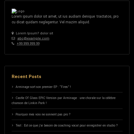
Lorem ipsum dolor sit amet, ut ius audiam denique tractatos, pro
cu dicat quidam neglegentur. Vel mazim aliquid.
Lorem Ipsum? dolor sit
abc@example.com
+99 999 999 99
Recent Posts
Arminage sort son premier EP : “Fires” !
Castle Of Glass EPIC Version par Arminage : une chorale sur la célèbre
chanson de Linkin Park !
Pourquoi mes voix ne sonnent pas pro ?
Test : Est ce que j’ai besoin de coaching vocal pour enregistrer en studio ?