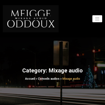
Skip
to
content
"Mixer, c'est révéler le
Studio de
potentiel caché d'un
morceau"
mixage
audio sur
Grenoble
Category: Mixage audio
Accueil
»
Conseils audios
»
Mixage audio