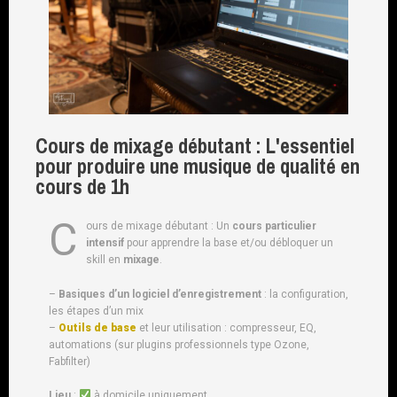
Cours de mixage débutant : L'essentiel
pour produire une musique de qualité en
cours de 1h
C
ours de mixage débutant : Un
cours particulier
intensif
pour apprendre la base et/ou débloquer un
skill en
mixage
.
–
Basiques d’un logiciel d’enregistrement
: la configuration,
les étapes d’un mix
–
Outils de base
et leur utilisation : compresseur, EQ,
automations (sur plugins professionnels type Ozone,
Fabfilter)
Lieu
:
à domicile uniquement