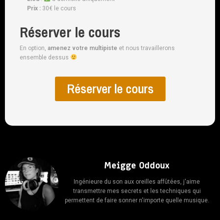
Prix :
30€ le cours
Réserver le cours
En option,
amenez votre multipiste
et nous travaillerons
ensemble dessus
Réserver le cours
Meigge Oddoux
Ingénieure du son aux oreilles affûtées, j'aime
transmettre mes secrets et les techniques qui
permettent de faire sonner n'importe quelle musique.