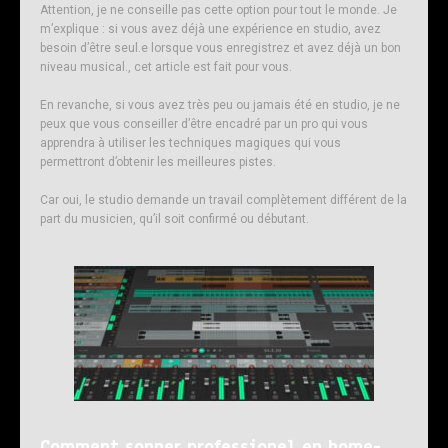
Attention, je ne conseille pas cette option pour tout le monde. Je
m’explique : si vous avez déjà une expérience en studio, avez
besoin d’être seul.e lorsque vous enregistrez et avez déjà un bon
niveau musical., cet article est fait pour vous.
En revanche, si vous avez très peu ou jamais été en studio, je ne
peux que vous conseiller d’être encadré par un pro qui vous
apprendra à utiliser les techniques magiques qui vous
permettront d’obtenir les meilleures pistes.
Car oui, le studio demande un travail complètement différent de la
part du musicien, qu’il soit confirmé ou débutant.
Comment sonner professionel en home-