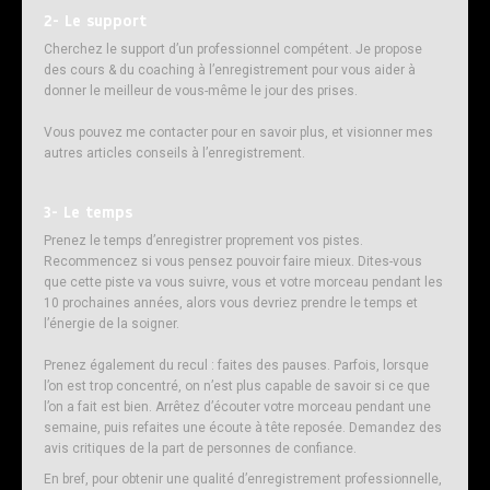
2- Le support
Cherchez le support d’un professionnel compétent. Je propose
des cours & du coaching à l’enregistrement pour vous aider à
donner le meilleur de vous-même le jour des prises.
Vous pouvez me contacter pour en savoir plus, et visionner mes
autres articles conseils à l’enregistrement.
3- Le temps
Prenez le temps d’enregistrer proprement vos pistes.
Recommencez si vous pensez pouvoir faire mieux. Dites-vous
que cette piste va vous suivre, vous et votre morceau pendant les
10 prochaines années, alors vous devriez prendre le temps et
l’énergie de la soigner.
Prenez également du recul : faites des pauses. Parfois, lorsque
l’on est trop concentré, on n’est plus capable de savoir si ce que
l’on a fait est bien. Arrêtez d’écouter votre morceau pendant une
semaine, puis refaites une écoute à tête reposée. Demandez des
avis critiques de la part de personnes de confiance.
En bref, pour obtenir une qualité d’enregistrement professionnelle,