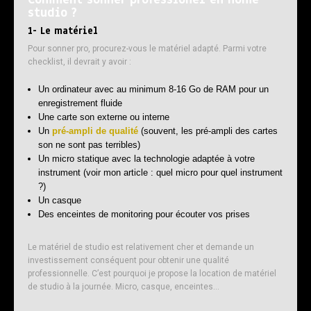
studio ?
1- Le matériel
Pour sonner pro, procurez-vous le matériel adapté. Parmi votre
checklist, il devrait y avoir :
Un ordinateur avec au minimum 8-16 Go de RAM pour un
enregistrement fluide
Une carte son externe ou interne
Un
pré-ampli de qualité
(souvent, les pré-ampli des cartes
son ne sont pas terribles)
Un micro statique avec la technologie adaptée à votre
instrument (voir mon article : quel micro pour quel instrument
?)
Un casque
Des enceintes de monitoring pour écouter vos prises
Le matériel de studio est relativement cher et demande un
investissement conséquent pour obtenir une qualité
professionnelle. C’est pourquoi je propose la location de matériel
de studio à la journée. Micro, casque, enceintes…